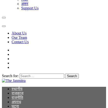
असर
Support Us
About Us
Our Team
Contact Us
Search for:
The Janmitra
The Janmitra
स्थानीय
राजकाज
राजनीति
अपराध
घटना