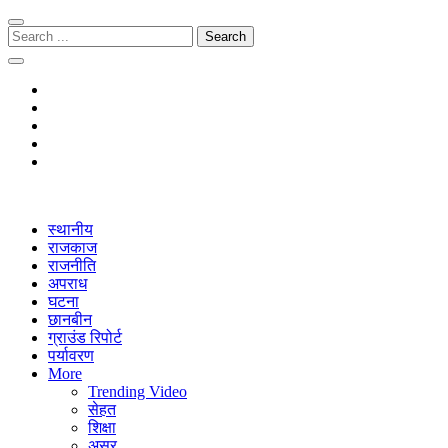
Skip
Skip
to
to
Search
navigation
content
for:
The Janmitra
The Janmitra
स्थानीय
राजकाज
राजनीति
अपराध
घटना
छानबीन
ग्राउंड रिपोर्ट
पर्यावरण
More
Trending Video
सेहत
शिक्षा
असर