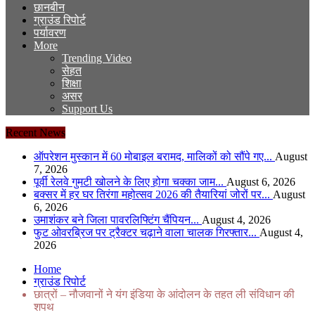
छानबीन
ग्राउंड रिपोर्ट
पर्यावरण
More
Trending Video
सेहत
शिक्षा
असर
Support Us
Recent News
ऑपरेशन मुस्कान में 60 मोबाइल बरामद, मालिकों को सौंपे गए...
August
7, 2026
पूर्वी रेलवे गुमटी खोलने के लिए होगा चक्का जाम...
August 6, 2026
बक्सर में हर घर तिरंगा महोत्सव 2026 की तैयारियां जोरों पर...
August
6, 2026
उमाशंकर बने जिला पावरलिफ्टिंग चैंपियन...
August 4, 2026
फुट ओवरब्रिज पर ट्रैक्टर चढ़ाने वाला चालक गिरफ्तार...
August 4,
2026
Home
ग्राउंड रिपोर्ट
छात्रों – नौजवानों ने यंग इंडिया के आंदोलन के तहत ली संविधान की
शपथ