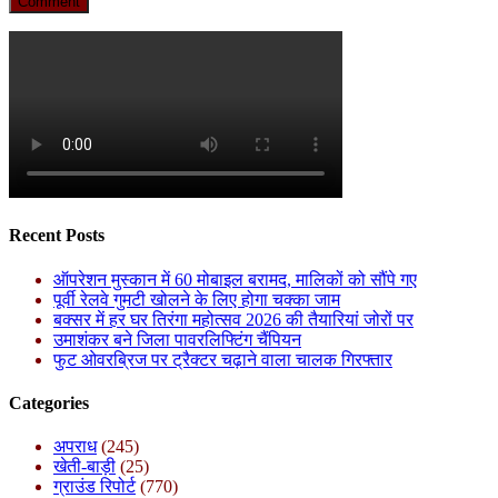
Recent Posts
ऑपरेशन मुस्कान में 60 मोबाइल बरामद, मालिकों को सौंपे गए
पूर्वी रेलवे गुमटी खोलने के लिए होगा चक्का जाम
बक्सर में हर घर तिरंगा महोत्सव 2026 की तैयारियां जोरों पर
उमाशंकर बने जिला पावरलिफ्टिंग चैंपियन
फुट ओवरब्रिज पर ट्रैक्टर चढ़ाने वाला चालक गिरफ्तार
Categories
अपराध
(245)
खेती-बाड़ी
(25)
ग्राउंड रिपोर्ट
(770)