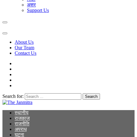
असर
Support Us
About Us
Our Team
Contact Us
Search for:
The Janmitra
The Janmitra
स्थानीय
राजकाज
राजनीति
अपराध
घटना