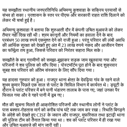
यह समझौता स्थानीय जनप्रतिनिधि अभिमन्यु कुशवाहा के सक्रिय प्रयासों से
संभव हो सका। प्रशासन के स्तर पर पीएफ और सरकारी राहत राशि दिलाने को
लेकर भी चर्चा हुई है।
अभिमन्यु कुशवाहा ने बताया कि शुरुआती दौर में कंपनी उचित मुआवजे को लेकर
तैयार नहीं दिख रही थी। श्रम कानूनों और नियमों का हवाला देने के बाद
प्रबंधन 50 लाख रुपये एकमुश्त देने को राजी हुआ। परंतु परिवार की लंबी अवधि
की आर्थिक सुरक्षा को देखते हुए अंत में 23 लाख रुपये नकद और आजीवन पेंशन
का फॉर्मूला तय हुआ, जिससे परिवार को निरंतर सहारा मिल सके।
समझौते के बाद ग्रामीणों को समझा-बुझाकर सड़क जाम खुलवाया गया और
परिजनों ने शव पुलिस को सौंप दिया। पोस्टमॉर्टम पूरा होने के बाद शुक्रवार
सुबह शव परिवार को अंतिम संस्कार के लिए सौंप दिया गया।
यह हादसा गुरुवार को हुआ। राजपुर थाना क्षेत्र के देवढ़िया गांव के रहने वाले
शुभम कुमार पिछले एक साल से प्लांट के सिविल विभाग में कार्यरत थे। ड्यूटी के
दौरान वे प्लांट परिसर में बने पानी भंडारण तालाब के पास गए, जहां उनका पैर
फिसल गया और वे गहरे पानी में डूब गए।
मौत की सूचना मिलते ही आक्रोशित परिजनों और स्थानीय लोगों ने प्लांट के
पास बक्सर-रोहतास मार्ग को करीब पांच घंटे तक जाम कर रखा। स्थिति बिगड़ने
के अंदेशे को देखते हुए CISF के जवान और राजपुर, मुफस्सिल तथा इटाढ़ी थाना
की पुलिस टीम को तैनात किया गया था। शव को प्लांट परिसर में ही रखा गया
और उचित मुआवजे की मांग जारी रही।