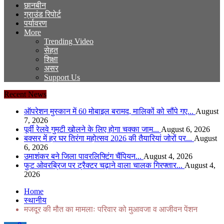
छानबीन
ग्राउंड रिपोर्ट
पर्यावरण
More
Trending Video
सेहत
शिक्षा
असर
Support Us
Recent News
ऑपरेशन मुस्कान में 60 मोबाइल बरामद, मालिकों को सौंपे गए...
August
7, 2026
पूर्वी रेलवे गुमटी खोलने के लिए होगा चक्का जाम...
August 6, 2026
बक्सर में हर घर तिरंगा महोत्सव 2026 की तैयारियां जोरों पर...
August
6, 2026
उमाशंकर बने जिला पावरलिफ्टिंग चैंपियन...
August 4, 2026
फुट ओवरब्रिज पर ट्रैक्टर चढ़ाने वाला चालक गिरफ्तार...
August 4,
2026
Home
स्थानीय
मजदूर की मौत का मामलाः परिवार को मुआवजा व आजीवन पेंशन