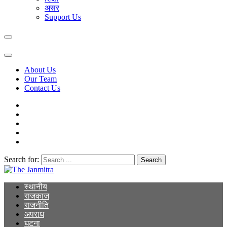
असर
Support Us
About Us
Our Team
Contact Us
Search for:
The Janmitra
The Janmitra
स्थानीय
राजकाज
राजनीति
अपराध
घटना