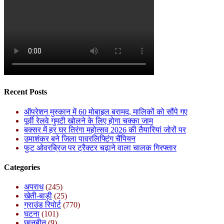
Recent Posts
ऑपरेशन मुस्कान में 60 मोबाइल बरामद, मालिकों को सौंपे गए
पूर्वी रेलवे गुमटी खोलने के लिए होगा चक्का जाम
बक्सर में हर घर तिरंगा महोत्सव 2026 की तैयारियां जोरों पर
उमाशंकर बने जिला पावरलिफ्टिंग चैंपियन
फुट ओवरब्रिज पर ट्रैक्टर चढ़ाने वाला चालक गिरफ्तार
Categories
अपराध
(245)
खेती-बाड़ी
(25)
ग्राउंड रिपोर्ट
(770)
घटना
(101)
छानबीन
(9)