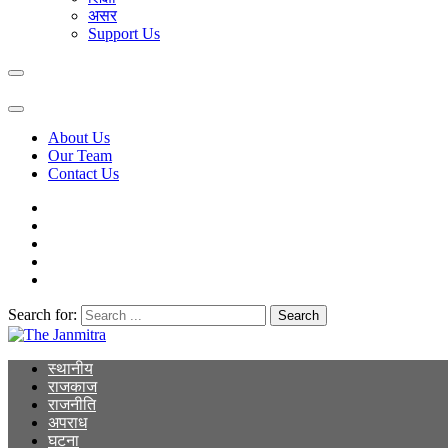
असर
Support Us
About Us
Our Team
Contact Us
Search for:
The Janmitra
The Janmitra
स्थानीय
राजकाज
राजनीति
अपराध
घटना