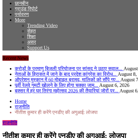
छानबीन
ग्राउंड रिपोर्ट
पर्यावरण
More
Trending Video
सेहत
शिक्षा
असर
Support Us
Recent News
करोड़ों के परमाणु बिजली परियोजना पर सांसद ने उठाए सवाल...
August
नेताओं के हिरासत में जाने के बाद प्रदेश कांग्रेस का विरोध...
August 8,
ऑपरेशन मुस्कान में 60 मोबाइल बरामद, मालिकों को सौंपे गए...
August 7
पूर्वी रेलवे गुमटी खोलने के लिए होगा चक्का जाम...
August 6, 2026
बक्सर में हर घर तिरंगा महोत्सव 2026 की तैयारियां जोरों पर...
August 6
Home
राजनीति
नीतीश कुमार ही करेंगे एनडीए की अगुआई: लोजपा
राजनीति
नीतीश कुमार ही करेंगे एनडीए की अगुआई: लोजपा