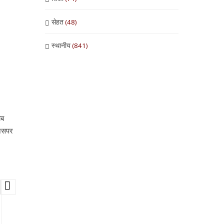
सेहत
(48)
स्थानीय
(841)
ाब
जिसपर