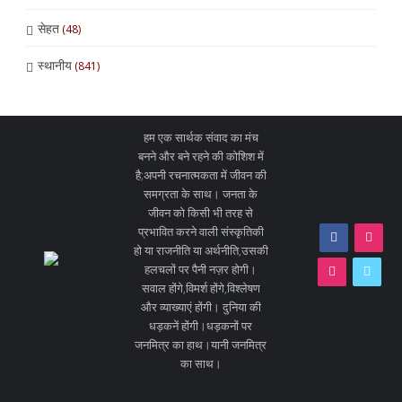
सेहत
(48)
स्थानीय
(841)
हम एक सार्थक संवाद का मंच
बनने और बने रहने की कोशिश में
है;अपनी रचनात्मकता में जीवन की
समग्रता के साथ। जनता के
जीवन को किसी भी तरह से
प्रभावित करने वाली संस्कृतिकी
हो या राजनीति या अर्थनीति,उसकी
हलचलों पर पैनी नज़र होगी।
सवाल होंगे,विमर्श होंगे,विश्लेषण
और व्याख्याएं होंगी। दुनिया की
धड़कनें होंगी।धड़कनों पर
जनमित्र का हाथ।यानी जनमित्र
का साथ।