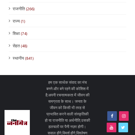
राजनीति
(266)
राज्य
(1)
शिक्षा
(74)
सेहत
(48)
स्थानीय
(841)
हम एक सार्थक संवाद का मंच
बनने और बने रहने की कोशिश में
है;अपनी रचनात्मकता में जीवन की
समग्रता के साथ। जनता के
जीवन को किसी भी तरह से
प्रभावित करने वाली संस्कृतिकी
हो या राजनीति या अर्थनीति,उसकी
हलचलों पर पैनी नज़र होगी।
सवाल होंगे,विमर्श होंगे,विश्लेषण