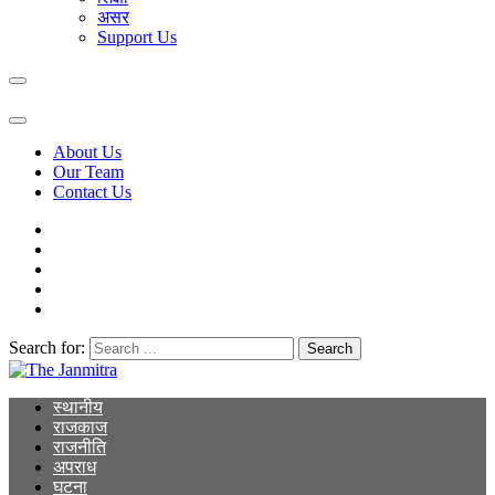
असर
Support Us
About Us
Our Team
Contact Us
Search for:
The Janmitra
The Janmitra
स्थानीय
राजकाज
राजनीति
अपराध
घटना