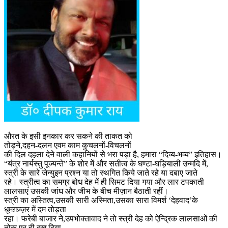
औरत के इसी इनकार कर सकने की ताकत को
तोड़ने,दहन-दलन एवम काम कुचलनों-विचलनों
की दिल दहला देने वाली कहानियों से भरा पड़ा है, हमारा “दिव्य-भव्य” इतिहास।
“यंत्र नार्यस्तु पूज्यन्ते” के शोर में और सतीत्व के घण्टा-घड़ियाली उन्मदि में,
स्त्री के सारे जेन्युइन प्रश्न या तो स्थगित किये जाते रहे या दबाए जाते
रहे। स्त्रीत्व का समग्र बोध देह में ही सिमट दिया गया और लार टपकाती
लालसाएं उसकी जांघ और जीभ के बीच मीज़ान बैठाती रहीं।
स्त्री का अस्तित्व,उसकी सारी अस्मिता,उसका सारा विमर्श ‘देहवाद’के
धूमग़ज़्ज़र में दम तोड़ता
रहा। फरेबी बाजार ने,उपभोक्तावाद ने तो स्त्री देह को ऐन्द्रिक लालसाओं की
नोक पर ही रख दिया