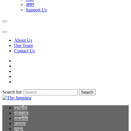
असर
Support Us
About Us
Our Team
Contact Us
Search for:
The Janmitra
The Janmitra
स्थानीय
राजकाज
राजनीति
अपराध
घटना