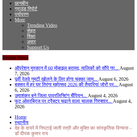
छानबीन
ग्राउंड रिपोर्ट
पर्यावरण
More
Trending Video
सेहत
शिक्षा
असर
Support Us
Recent News
ऑपरेशन मुस्कान में 60 मोबाइल बरामद, मालिकों को सौंपे गए...
August
7, 2026
पूर्वी रेलवे गुमटी खोलने के लिए होगा चक्का जाम...
August 6, 2026
बक्सर में हर घर तिरंगा महोत्सव 2026 की तैयारियां जोरों पर...
August
6, 2026
उमाशंकर बने जिला पावरलिफ्टिंग चैंपियन...
August 4, 2026
फुट ओवरब्रिज पर ट्रैक्टर चढ़ाने वाला चालक गिरफ्तार...
August 4,
2026
Home
स्थानीय
देह के दायरे में निपटाई जाती स्त्री और मुक्ति का सांस्कृतिक विन्यास –
डॉ दीपक कुमार राय