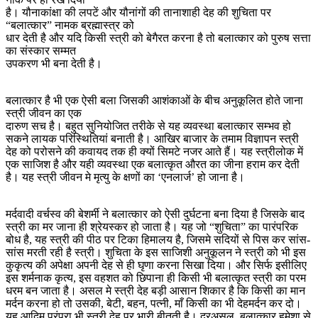
है। यौनाकांक्षा की लपटें और यौनांगों की तानाशाही देह की शुचिता पर
“बलात्कार” नामक ब्रह्मास्त्र को
धार देती है और यदि किसी स्त्री को बेगैरत करना है तो बलात्कार को पुरुष सत्ता
का संस्कार सम्मत
उपकरण भी बना देती है।
बलात्कार है भी एक ऐसी बला जिसकी आशंकाओं के बीच अनुकूलित होते जाना
स्त्री जीवन का एक
दारुण सच है। बहुत सुनियोजित तरीके से यह व्यवस्था बलात्कार सम्भव हो
सकने लायक परिस्थितियां बनाती है। आखिर बाजार के तमाम विज्ञापन स्त्री
देह को परोसने की कवायद तक ही क्यों सिमटे नजर आते हैं। यह स्त्रीलोक में
एक साजिश है और यही व्यवस्था एक बलात्कृत औरत का जीना हराम कर देती
है। यह स्त्री जीवन मे मृत्यु के क्षणों का ‘एनलार्ज’ हो जाना है।
मर्दवादी वर्चस्व की बेशर्मी ने बलात्कार को ऐसी दुर्घटना बना दिया है जिसके बाद
स्त्री का मर जाना ही श्रेयस्कर हो जाता है। यह जो “शुचिता” का पारंपरिक
बोध है, यह स्त्री की पीठ पर टिका हिमालय है, जिसमे सदियों से पिस कर सांस-
सांस मरती रही है स्त्री। शुचिता के इस साजिशी अनुकूलन ने स्त्री को भी इस
कुकृत्य की अपेक्षा अपनी देह से ही घृणा करना सिखा दिया। और सिर्फ इसीलिए
इस शर्मनाक कृत्य, इस वहशत को छिपाना ही किसी भी बलात्कृत स्त्री का परम
धरम बन जाता है। असल मे स्त्री देह बड़ी आसान शिकार है कि किसी का मान
मर्दन करना हो तो उसकी, बेटी, बहन, पत्नी, माँ किसी का भी देहमर्दन कर दो।
यह आदिम परंपरा भी स्त्री देह पर भारी बीतती है। दरअसल, बलात्कार हमेशा से