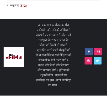
स्थानीय
(842)
हम एक सार्थक संवाद का मंच
बनने और बने रहने की कोशिश में
है;अपनी रचनात्मकता में जीवन की
समग्रता के साथ। जनता के
जीवन को किसी भी तरह से
प्रभावित करने वाली संस्कृतिकी
हो या राजनीति या अर्थनीति,उसकी
हलचलों पर पैनी नज़र होगी।
सवाल होंगे,विमर्श होंगे,विश्लेषण
और व्याख्याएं होंगी। दुनिया की
धड़कनें होंगी।धड़कनों पर
जनमित्र का हाथ।यानी जनमित्र
का साथ।
©2025 The Janmitra | WordPress Theme :
VMagazine News