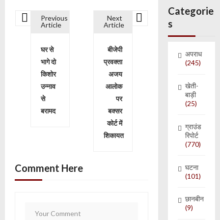
Categorie
Previous
Next
s
Post navigation
Article
Article
घर से
बीजेपी
अपराध
भागे दो
प्रवक्ता
(245)
किशोर
अजय
खेती-
उन्नाव
आलोक
बाड़ी
से
पर
(25)
बरामद
बक्सर
कोर्ट में
ग्राउंड
शिकायत
रिपोर्ट
(770)
Comment Here
घटना
(101)
छानबीन
(9)