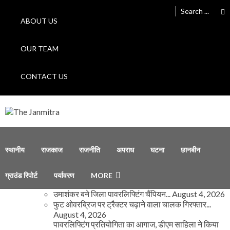
Skip to navigation
Skip to content
Search for:
ABOUT US
OUR TEAM
CONTACT US
The Janmitra
The Janmitra
स्थानीय
राजकाज
राजनीति
अपराध
घटना
छानबीन
ग्राउंड रिपोर्ट
पर्यावरण
MORE
उमाशंकर बने जिला पावरलिफ्टिंग चैंपियन...
August 4, 2026
फुट ओवरब्रिज पर ट्रैक्टर चढ़ाने वाला चालक गिरफ्तार...
August 4, 2026
पावरलिफ्टिंग प्रतियोगिता का आगाज, डीएम साहिला ने किया