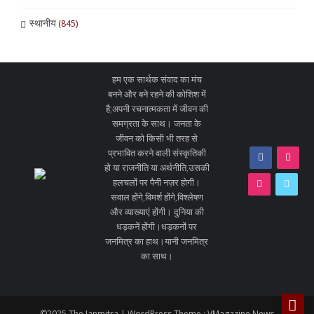
स्थानीय
(845)
हम एक सार्थक संवाद का मंच
बनने और बने रहने की कोशिश में
है;अपनी रचनात्मकता में जीवन की
समग्रता के साथ। जनता के
जीवन को किसी भी तरह से
प्रभावित करने वाली संस्कृतिकी
हो या राजनीति या अर्थनीति,उसकी
हलचलों पर पैनी नज़र होगी।
सवाल होंगे,विमर्श होंगे,विश्लेषण
और व्याख्याएं होंगी। दुनिया की
धड़कनें होंगी।धड़कनों पर
जनमित्र का हाथ।यानी जनमित्र
का साथ।
©2025 The Janmitra | WordPress Theme :
VMagazine News