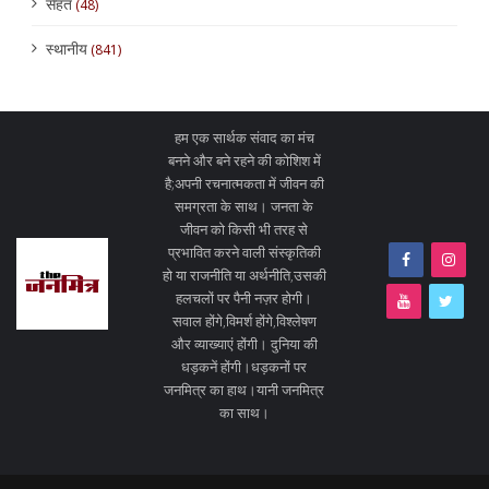
सेहत
(48)
स्थानीय
(841)
हम एक सार्थक संवाद का मंच
बनने और बने रहने की कोशिश में
है;अपनी रचनात्मकता में जीवन की
समग्रता के साथ। जनता के
जीवन को किसी भी तरह से
प्रभावित करने वाली संस्कृतिकी
हो या राजनीति या अर्थनीति,उसकी
हलचलों पर पैनी नज़र होगी।
सवाल होंगे,विमर्श होंगे,विश्लेषण
और व्याख्याएं होंगी। दुनिया की
धड़कनें होंगी।धड़कनों पर
जनमित्र का हाथ।यानी जनमित्र
का साथ।