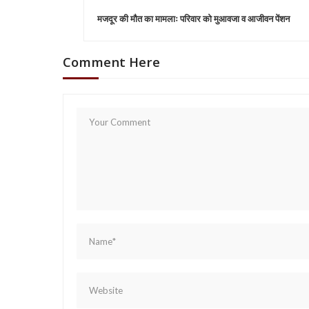
P
मजदूर की मौत का मामलाः परिवार को मुआवजा व आजीवन पेंशन
o
Comment Here
s
t
n
a
v
i
g